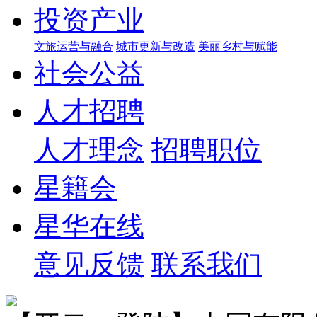
投资产业
文旅运营与融合
城市更新与改造
美丽乡村与赋能
社会公益
人才招聘
人才理念
招聘职位
星籍会
星华在线
意见反馈
联系我们