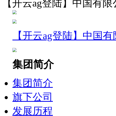
【开云ag登陆】中国有限
【开云ag登陆】中国有
集团简介
集团简介
旗下公司
发展历程