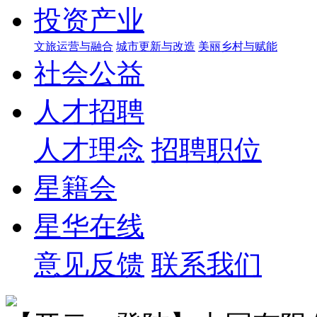
投资产业
文旅运营与融合
城市更新与改造
美丽乡村与赋能
社会公益
人才招聘
人才理念
招聘职位
星籍会
星华在线
意见反馈
联系我们