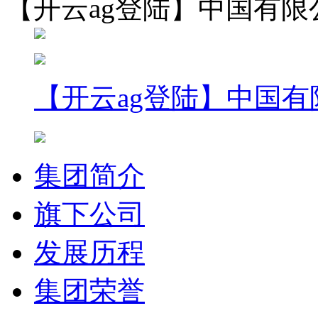
【开云ag登陆】中国有限
【开云ag登陆】中国有
集团简介
旗下公司
发展历程
集团荣誉