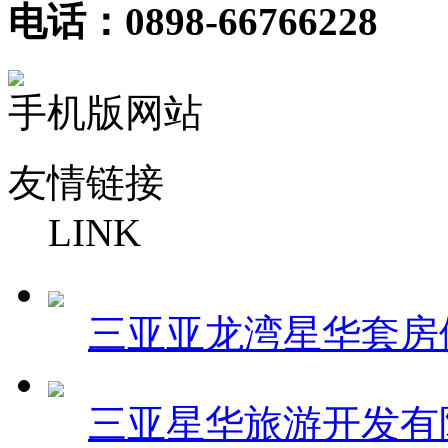
电话：0898-66766228
手机版网站
友情链接
LINK
三亚亚龙湾星华套房
三亚星华旅游开发有