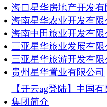
海口星华房地产开发有
海南星华农业开发有限
海南中田旅业开发有限
三亚星华旅业发展有限
三亚星华旅游开发有限
贵州星华置业有限公司
【开云ag登陆】中国有
集团简介