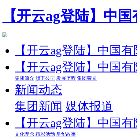
【开云ag登陆】中国
【开云ag登陆】中国有
【开云ag登陆】中国有
集团简介
旗下公司
发展历程
集团荣誉
新闻动态
集团新闻
媒体报道
【开云ag登陆】中国有
文化理念
精彩活动
星华故事